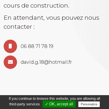
cours de construction.
En attendant, vous pouvez nous
contacter :
06 88 71 78 19
david.g.18@hotmail.fr
If you continue to browse this website, you are allowing all
third-party services
✓ OK, accept all
Personalize